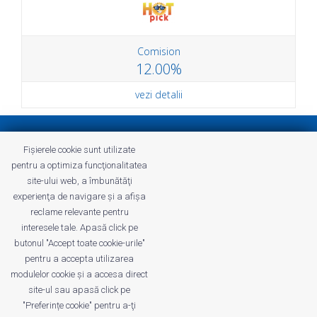
Comision
12.00%
vezi detalii
Politica de confidenţialitate
Fișierele cookie sunt utilizate
Termeni și Condiții Profitshare
pentru a optimiza funcţionalitatea
Întrebări frecvente
site-ului web, a îmbunătăţi
Politica de confidenţialitate
experienţa de navigare şi a afişa
Cariere
reclame relevante pentru
interesele tale. Apasă click pe
butonul "Accept toate cookie-urile"
pentru a accepta utilizarea
modulelor cookie şi a accesa direct
profitshare.ro
site-ul sau apasă click pe
profitshare.bg
"Preferințe cookie" pentru a-ţi