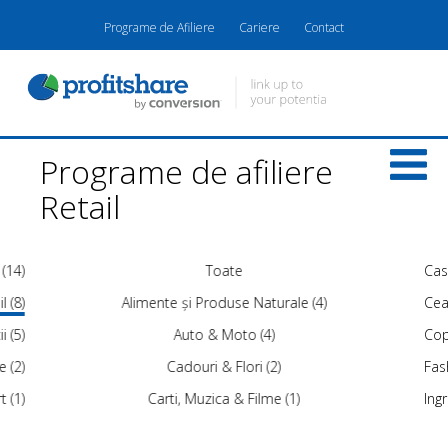
Programe de Afiliere
Cariere
Contact
Programe de afiliere
Retail
 (14)
Toate
Cas
l (8)
Alimente și Produse Naturale (4)
Ceas
i (5)
Auto & Moto (4)
Copi
e (2)
Cadouri & Flori (2)
Fash
t (1)
Carti, Muzica & Filme (1)
Ing