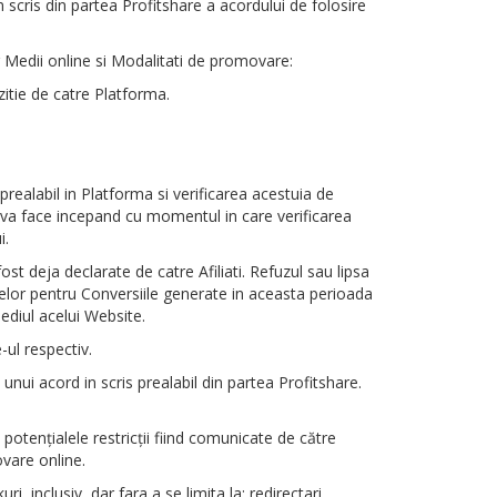
in scris din partea Profitshare a acordului de folosire
or Medii online si Modalitati de promovare:
zitie de catre Platforma.
realabil in Platforma si verificarea acestuia de
e va face incepand cu momentul in care verificarea
i.
st deja declarate de catre Afiliati. Refuzul sau lipsa
anelor pentru Conversiile generate in aceasta perioada
ediul acelui Website.
-ul respectiv.
nui acord in scris prealabil din partea Profitshare.
potenţialele restricţii fiind comunicate de către
ovare online.
, inclusiv, dar fara a se limita la: redirectari