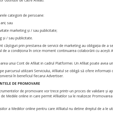
 obtinute de catre Afiliati.
toarele categorii de persoane:
 ani; sau
itate marketing şi / sau publicitate;
 şi / sau publicitate.
t câştiguri prin prestarea de servicii de marketing au obligaţia de a se
tul de a condiţiona în orice moment continuarea colaborării cu aceşti Af
earea unui Cont de Afiliat in cadrul Platformei. Un Afiliat poate avea un
 pe parcursul utilizarii Serviciului, Afiliatul se obligă să ofere informaţ
nversii în beneficiul fiecarui Advertiser.
MENTELE DE PROMOVARE
Instrumentelor de promovare vor trece printr-un proces de validare şi 
 de Mediile online in care permit Afiliatilor sa le realizeze Promovarea 
ilor a Mediilor online pentru care Afiliatul nu detine dreptul de a le uti