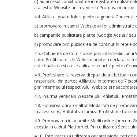
n) au accesul conditionat de inregistrarea utilizatoril
a acestor Website-uri in vederea Promovarii online.
4.4. Afiliatul poate folosi pentru a genera Conversii,
a) promovare in cadrul Website-urilor administrate d
b) campaniile publicitare plătite (Google Ads şi / sa
c) promovare prin publicarea de continut în rețele so
4.5. Obtinerea de Comisioane prin intermediul unui We
catre Profitshare. Un Website poate fi declarat si f
este finalizata si nu se aplica retroactiv pentru Conv
4.6. Profitshare isi rezerva dreptul de a efectua in o
raspunsului din partea Afiliatului in termen de 7 (sa
prin intermediul respectivului Website si neacordare
4.7. In urma verificarii Website-ului Afiliatului Prof
4.8. Folosirea oricaror altor Modalitati de promovare
In acest sens, Afiliatul va furniza Profitshare toat
4.9. Promovarea în anumite Medii online (precum Googl
aceştia in cadrul Platformei. Prin utilizarea Serviciul
4.10. Este interzisa utilizarea oricarei Modalitati de 