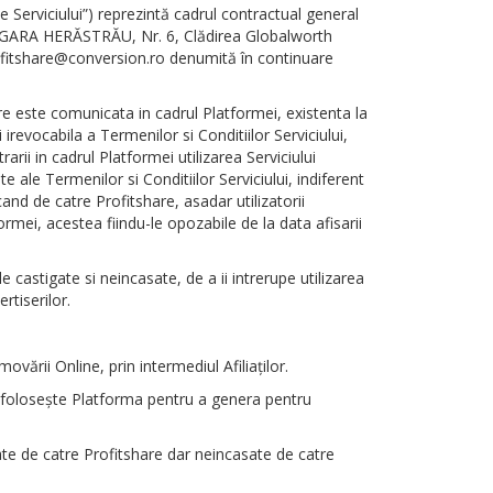
le Serviciului”) reprezintă cadrul contractual general
rada GARA HERĂSTRĂU, Nr. 6, Clădirea Globalworth
rofitshare@conversion.ro denumită în continuare
care este comunicata in cadrul Platformei, existenta la
irevocabila a Termenilor si Conditiilor Serviciului,
arii in cadrul Platformei utilizarea Serviciului
e ale Termenilor si Conditiilor Serviciului, indiferent
cand de catre Profitshare, asadar utilizatorii
ormei, acestea fiindu-le opozabile de la data afisarii
le castigate si neincasate, de a ii intrerupe utilizarea
rtiserilor.
ării Online, prin intermediul Afiliaţilor.
l si foloseşte Platforma pentru a genera pentru
ate de catre Profitshare dar neincasate de catre