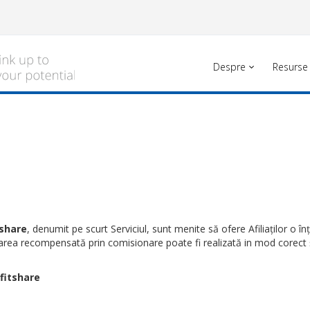
Despre
Resurse
tshare
, denumit pe scurt Serviciul, sunt menite să ofere Afiliaților o în
ea recompensată prin comisionare poate fi realizată in mod corect și r
ofitshare