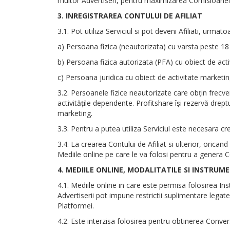
multor Advertiseri, pentru maximizarea Comisioanelor
3. INREGISTRAREA CONTULUI DE AFILIAT
3.1. Pot utiliza Serviciul si pot deveni Afiliati, urma
a) Persoana fizica (neautorizata) cu varsta peste 18
b) Persoana fizica autorizata (PFA) cu obiect de activ
c) Persoana juridica cu obiect de activitate marketing
3.2. Persoanele fizice neautorizate care obţin frecven
activităţile dependente. Profitshare îşi rezervă drep
marketing.
3.3. Pentru a putea utiliza Serviciul este necesara cr
3.4. La crearea Contului de Afiliat si ulterior, oricand
Mediile online pe care le va folosi pentru a genera Co
4. MEDIILE ONLINE, MODALITATILE SI INSTRU
4.1. Mediile online in care este permisa folosirea 
Advertiserii pot impune restrictii suplimentare legate
Platformei.
4.2. Este interzisa folosirea pentru obtinerea Conversi