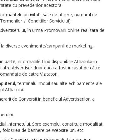
mitate cu prevederilor acestora.
rformantele activitatii sale de afiliere, numarul de
ermenilor si Conditiilor Serviciului).
 Advertiserului, în urma Promovării online realizata de
are la diverse evenimente/campanii de marketing,
parte, informatiile fiind disponibile Afiliatului in
catre Advertiser doar daca a fost încasat de către
 comandate de catre Vizitatori.
omputerul, terminalul mobil sau alte echipamente ale
 Afiliatului.
rarii de Conversii in beneficiul Advertiserilor, a
etului.
diul internetului. Spre exemplu, constituie modalitati
ri, folosirea de bannere pe Website-uri, etc
gistra Conversia si care incepe de la momentul