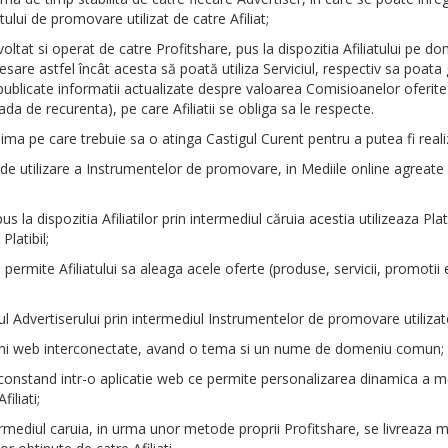
tului de promovare utilizat de catre Afiliat;
voltat si operat de catre Profitshare, pus la dispozitia Afiliatului pe
esare astfel încât acesta să poată utiliza Serviciul, respectiv sa poat
publicate informatii actualizate despre valoarea Comisioanelor oferite Afi
da de recurenta), pe care Afiliatii se obliga sa le respecte.
pe care trebuie sa o atinga Castigul Curent pentru a putea fi realizat
r de utilizare a Instrumentelor de promovare, in Mediile online agreate 
pus la dispozitia Afiliatilor prin intermediul căruia acestia utilizeaza P
Platibil;
ite Afiliatului sa aleaga acele oferte (produse, servicii, promotii etc
Advertiserului prin intermediul Instrumentelor de promovare utilizate 
gini web interconectate, avand o tema si un nume de domeniu comun;
stand intr-o aplicatie web ce permite personalizarea dinamica a mesa
iliati;
ermediul caruia, in urma unor metode proprii Profitshare, se livreaza