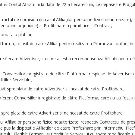
t in Contul Afiliatului la data de 22 a fiecarei luni, ce depaseste Pragul
ntractul de comision (în cazul Afiliaţilor persoane fizice neautorizate),
 persoanelor juridice) si Profitshare a primit acest Contract;
tomata a platilor;
ma, folosit de catre Afiliat pentru realizarea Promovarii online, în sco
e fiecare Advertiser, cu care acestia recompenseaza Afiliatii pentru fi
onversiilor inregistrate de către Platforma, respinse de Advertiser 
iilor Serviciului;
spre plata de catre Advertiser si incasat de catre Profitshare;
ent Conversiilor inregistrate de către Platforma, care nu au fost inc
pre plata de catre Advertiser si neincasat de catre Profitshare;
 Afiliaţilor persoane fizice neautorizate, respectiv Contractul de prest
e pus la dispozitie Afiliatilor de catre Profitshare prin intermediul Platf
stigului Platibil; Termenii si Conditiile Serviciului cu toate modificarile