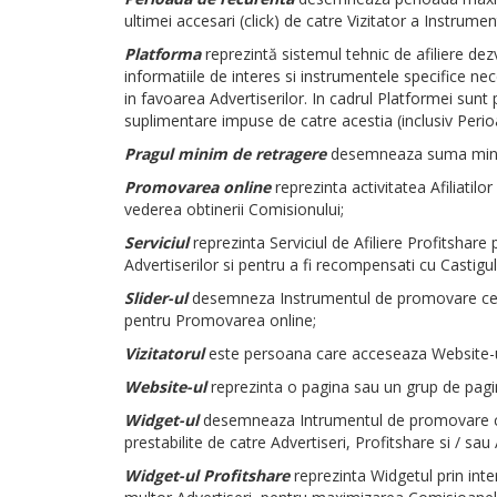
ultimei accesari (click) de catre Vizitator a Instrumen
Platforma
reprezintă sistemul tehnic de afiliere dez
informatiile de interes si instrumentele specifice nec
in favoarea Advertiserilor. In cadrul Platformei sunt 
suplimentare impuse de catre acestia (inclusiv Perioa
Pragul minim de retragere
desemneaza suma minima 
Promovarea online
reprezinta activitatea Afiliatilo
vederea obtinerii Comisionului;
Serviciul
reprezinta Serviciul de Afiliere Profitshare 
Advertiserilor si pentru a fi recompensati cu Castigul 
Slider-ul
desemneza Instrumentul de promovare ce perm
pentru Promovarea online;
Vizitatorul
este persoana care acceseaza Website-ul 
Website-ul
reprezinta o pagina sau un grup de pa
Widget-ul
desemneaza Intrumentul de promovare con
prestabilite de catre Advertiseri, Profitshare si / sau Af
Widget-ul Profitshare
reprezinta Widgetul prin int