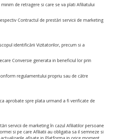
 minim de retragere si care se va plati Afiliatului
 respectiv Contractul de prestări servicii de marketing
pul identificării Vizitatorilor, precum si a
ecare Conversie generata in beneficiul lor prin
conform regulamentului propriu sau de către
a aprobate spre plata urmand a fi verificate de
ări servicii de marketing în cazul Afiliatilor persoane
ormei si pe care Afiliatii au obligatia sa il semneze si
 si actualizarile afisate in Platforma in orice moment