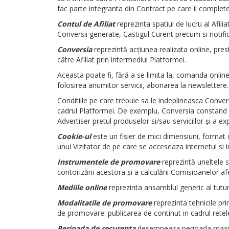
fac parte integranta din Contract pe care il complet
Contul de Afiliat
reprezinta spatiul de lucru al Afili
Conversii generate, Castigul Curent precum si notificar
Conversia
reprezintă acţiunea realizata online, prest
către Afiliat prin intermediul Platformei.
Aceasta poate fi, fără a se limita la, comanda online
folosirea anumitor servicii, abonarea la newslettere.
Conditiile pe care trebuie sa le indeplineasca Conversi
cadrul Platformei. De exemplu, Conversia constand i
Advertiser pretul produselor si/sau serviciilor şi a e
Cookie-ul
este un fisier de mici dimensiuni, format
unui Vizitator de pe care se acceseaza internetul si in
Instrumentele de promovare
reprezintă uneltele sp
contorizării acestora şi a calculării Comisioanelor af
Mediile online
reprezinta ansamblul generic al tutur
Modalitatile de promovare
reprezinta tehnicile pri
de promovare: publicarea de continut in cadrul retelel
Perioada de recurenta
desemneaza perioada maxima 