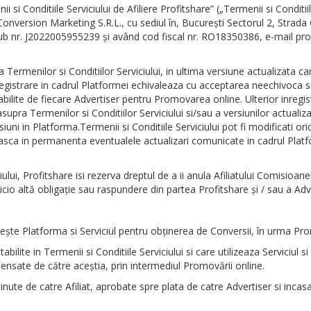
si Conditiile Serviciului de Afiliere Profitshare” („Termenii si Conditii
.C. Conversion Marketing S.R.L., cu sediul în, Bucureşti Sectorul 2, St
i sub nr. J2022005955239 și având cod fiscal nr. RO18350386, e-mail p
a Termenilor si Conditiilor Serviciului, in ultima versiune actualizata 
înregistrare in cadrul Platformei echivaleaza cu acceptarea neechivoca si 
tabilite de fiecare Advertiser pentru Promovarea online. Ulterior inregistr
pra Termenilor si Conditiilor Serviciului si/sau a versiunilor actualizat
siuni in Platforma.Termenii si Conditiile Serviciului pot fi modificati ori
mareasca in permanenta eventualele actualizari comunicate in cadrul Platf
ului, Profitshare isi rezerva dreptul de a ii anula Afiliatului Comisioane
 nicio altă obligaţie sau raspundere din partea Profitshare şi / sau a Adve
şte Platforma si Serviciul pentru obţinerea de Conversii, în urma Promov
abilite in Termenii si Conditiile Serviciului si care utilizeaza Serviciu
mpensate de către aceştia, prin intermediul Promovării online.
te de catre Afiliat, aprobate spre plata de catre Advertiser si incas