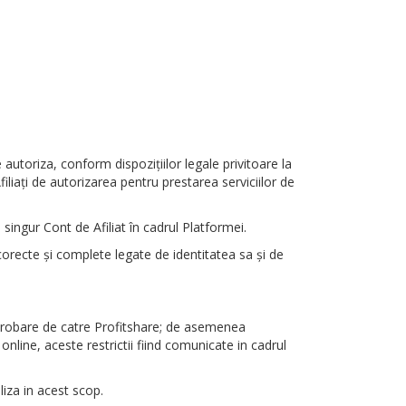
 autoriza, conform dispoziţiilor legale privitoare la
iliaţi de autorizarea pentru prestarea serviciilor de
 singur Cont de Afiliat în cadrul Platformei.
ii corecte şi complete legate de identitatea sa şi de
aprobare de catre Profitshare; de asemenea
online, aceste restrictii fiind comunicate in cadrul
liza in acest scop.