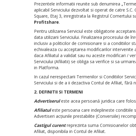
Prezentele informatii reunite sub denumirea „Termenii 
aplicabil Serviciului dezvoltat si operat de catre S
Square, Etaj 3, inregistrata la Registrul Comertulu
Profitshare
.
Pentru utilizarea Serviciul este obligatorie acceptare
data utilizarii Serviciului. Finalizarea procesului de 
inclusiv a politicilor de comisionare si a conditiilor s
echivaleaza cu acceptarea modificarilor intervenite asu
daca Afiliatul a validat sau nu aceste modificari / ver
Serviciului (Afiliatii) se obliga sa verifice si sa ur
in Platforma.
In cazul nerespectarii Termenilor si Conditiilor Servici
Serviciului si de a ii dezactiva Contul de Afiliat, fără
2. DEFINITII SI TERMENI
Advertiserul
este acea persoană juridica care folose
Afiliatul
este persoana care indeplineste conditiile st
Advertiseri acţiunile prestabilite (Conversiile) reco
Castigul curent
reprezinta suma Comisioanelor obtinu
Afiliat, disponibila in Contul de Afiliat.