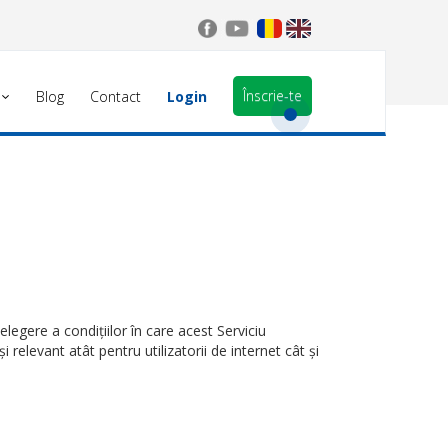
Înscrie-te
Blog
Contact
Login
țelegere a condiţiilor în care acest Serviciu
elevant atât pentru utilizatorii de internet cât și