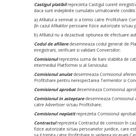
Castigul platibil
reprezinta Castigul curent inregistra
daca sunt indeplinite cumulativ urmatoarele conditii:
a) Afiliatul a semnat si a trimis catre Profitshare Co
(în cazul Afiliatilor persoane fizice autorizate si/sau
b) Afiliatul nu a dezactivat optiunea de efectuare au
Codul de afiliere
desemneaza codul generat de Platfor
inregistrarii, verificarii si validarii Conversiilor;
Comisionul
reprezinta suma de bani stabilita de catr
intermediul Platformei si al Serviciului;
Comisionul
anulat
desemneaza Comisionul aferent C
Profitshare pentru nerespectarea Termenilor si Condit
Comisionul aprobat
desemneaza Comisionul aprobat 
Comisionul
in asteptare
desemneaza Comisionul afer
catre Advertiser si/sau Profitshare;
Comisionul neplatit
reprezinta Comisionul aprobat s
Contractul
reprezinta Contractul de comision în cazul
fizice autorizate si/sau persoanelor juridice, care est
sa il trimita catre Profitshare in vederea incasarii Ca