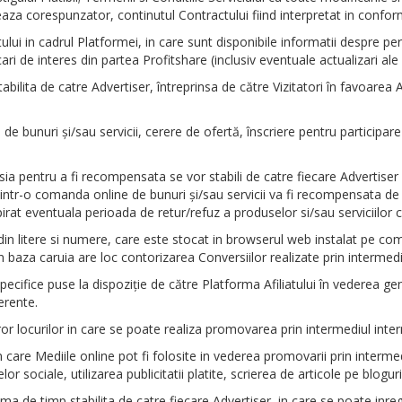
eaza corespunzator, continutul Contractului fiind interpretat in confor
atului in cadrul Platformei, in care sunt disponibile informatii despre pe
i de interes din partea Profitshare (inclusiv eventuale actualizari ale T
abilita de catre Advertiser, întreprinsa de către Vizitatori în favoarea
 de bunuri şi/sau servicii, cerere de ofertă, înscriere pentru particip
a pentru a fi recompensata se vor stabili de catre fiecare Advertiser in 
ntr-o comanda online de bunuri şi/sau servicii va fi recompensata de 
xpirat eventuala perioada de retur/refuz a produselor si/sau serviciilor
 din litere si numere, care este stocat in browserul web instalat pe c
 baza caruia are loc contorizarea Conversiilor realizate prin intermediul
ecifice puse la dispoziţie de către Platforma Afiliatului în vederea gene
erente.
or locurilor in care se poate realiza promovarea prin intermediul intern
n care Mediile online pot fi folosite in vederea promovarii prin interme
or sociale, utilizarea publicitatii platite, scrierea de articole pe blogu
de timp stabilita de catre fiecare Advertiser, in care se poate inre