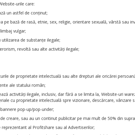
Website-urile care:
ă un astfel de conţinut;
pe bază de rasă, etnie, sex, religie, orientare sexuală, vârstă sau inva
limbaj vulgar;
utilizarea de substanţe ilegale;
rorism, revoltă sau alte activităţi ilegale;
pturile de proprietate intelectuală sau alte drepturi ale oricărei persoană
rente ale statului român;
ează activităţi ilegale, inclusiv, dar fără a se limita la, Website-uri wa
teriale cu proprietate intelectuală spre vizionare, descărcare, vânzare 
 bannere pop-up/pop-under;
a de creare, sau au un continut publicitar pe mai mult de 50% din supr
 reprezentant al Profitshare sau al Advertiserilor;