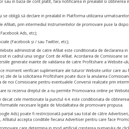
or sau in baza de cont platit, fara notificarea in prealabil si obtinerea 
 şi se obligă să declare in prealabil in Platforma utilizarea urmatoarel
e Afiliati, prin intermediul Instrumentelor de promovare puse la dispo
u Facebook Ads, etc);
ciale (Facebook şi / sau Twitter, etc);
bsite administrat de catre Afiliat este conditionata de declararea in p
olosit in cadrul unui singur Cont de Afiliat. Acordarea de Comisioane s
ersiile generate inainte de validarea de catre Profitshare a Website-ulu
rice moment verificari suplimentare ale tuturor Website-urilor care au fo
pte) zile de la solicitarea Profitshare poate duce la anularea Comisio
a de noi Comisioane pentru eventualele Conversii realizate prin interm
itshare isi rezerva dreptul de a nu permite Promovarea online pe Website
 decat cele mentionate la punctul 4.4. este conditionata de obtinerea u
e informatiile necesare legate de Modalitatea de promovare propusa.
e Ads) poate fi restricţionată parţial sau total de către Advertiseri, 
ui, Afiliatul accepta conditiile fiecarui Advertiser pentru care face Prom
promovare care determina in mod artificial cresterea numarului de clickuri