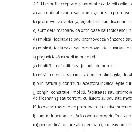
4.3. Nu vor fi acceptate şi aprobate ca Medii online 
a) au conţinut sexual sau pornografic sau promoveaz
b) promovează violenţa, bigotismul sau discriminarea 
c) sunt defăimătoare, calomnioase sau folosesc un 
d) implică, faciliteaza sau promovează vânzarea sau 
e) implică, faciliteaza sau promovează activităţi de te
f) prejudiciază minorii în orice fel;
g) implică sau faciliteaza jocurile de noroc;
h) intră în conflict sau încalcă oricare din legile, dre
i) prin natura şi conţinutul acestora încalcă legile cu
j) conţin, constituie, implică, facilitează sau promov
de filesharing sau torrent, cu fişiere şi/ sau alte ma
k) folosesc metode de promovare intruzive precum
l) sunt nefuncţionale, fără conţinut propriu, în etap
m) personifică oricare altă persoană, inclusiv oricare