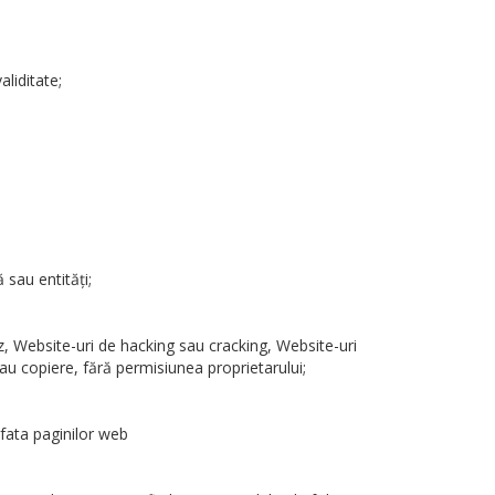
liditate;
 sau entităţi;
rez, Website-uri de hacking sau cracking, Website-uri
sau copiere, fără permisiunea proprietarului;
afata paginilor web