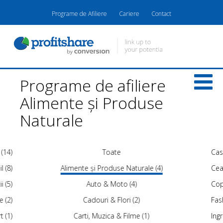
Programe de Afiliere
Cariere
Contact
Programe de afiliere
Alimente și Produse
Naturale
 (14)
Toate
Cas
l (8)
Alimente și Produse Naturale (4)
Ceas
i (5)
Auto & Moto (4)
Copi
e (2)
Cadouri & Flori (2)
Fash
t (1)
Carti, Muzica & Filme (1)
Ing