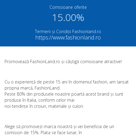
Comisioane oferite
15.00%
Termeni și Condiții Fashionland.ro
https://www.fashionland.ro
Promovează FashionLand.ro și câștigă comisioane atractive!
Cu o experiență de peste 15 ani în domeniul fashion, am lansat
propria marcă, FashionLand.
Peste 80% din produsele noastre poartă acest brand și sunt
produse în Italia, conform celor mai
noi tendințe în croiuri, materiale și culori.
Alege să promovezi marca noastră și vei beneficia de un
comision de 15%. Plata se face lunar, în