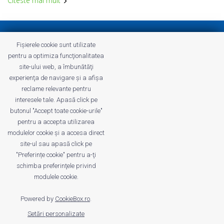
Citeste mai mult
Politica de confidenţialitate
Fișierele cookie sunt utilizate
Termeni și Condiții Profitshare
pentru a optimiza funcţionalitatea
Întrebări frecvente
site-ului web, a îmbunătăţi
Politica de confidenţialitate
experienţa de navigare şi a afişa
Cariere
reclame relevante pentru
interesele tale. Apasă click pe
butonul "Accept toate cookie-urile"
pentru a accepta utilizarea
modulelor cookie şi a accesa direct
profitshare.ro
site-ul sau apasă click pe
profitshare.bg
"Preferințe cookie" pentru a-ţi
schimba preferinţele privind
© 2026
Conversion Marketing SRL
modulele cookie.
CUI: RO18350386
Reg.Com.: J2022005955239
Powered by
CookieBox.ro
.
Setări personalizate