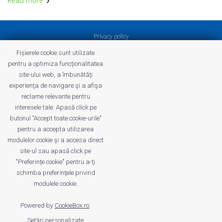
Read more
Privacy policy
Terms and Conditions of Profitshare
Fișierele cookie sunt utilizate
Frequently asked questions
pentru a optimiza funcţionalitatea
Privacy policy
site-ului web, a îmbunătăţi
Careers
experienţa de navigare şi a afişa
reclame relevante pentru
interesele tale. Apasă click pe
butonul "Accept toate cookie-urile"
pentru a accepta utilizarea
profitshare.ro
modulelor cookie şi a accesa direct
profitshare.bg
site-ul sau apasă click pe
"Preferințe cookie" pentru a-ţi
© 2026
Conversion Marketing SRL
schimba preferinţele privind
CUI: RO18350386
modulele cookie.
Reg.Com.: J2022005955239
Operator of personal data no. 28184
Powered by
CookieBox.ro
.
Setări personalizate