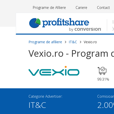
Programe de Afiliere
Cariere
Contact
Programe de afiliere
IT&C
Vexio.ro
Vexio.ro - Program d
99.31%
Categorie Advertiser:
Comisioan
IT&C
2.0