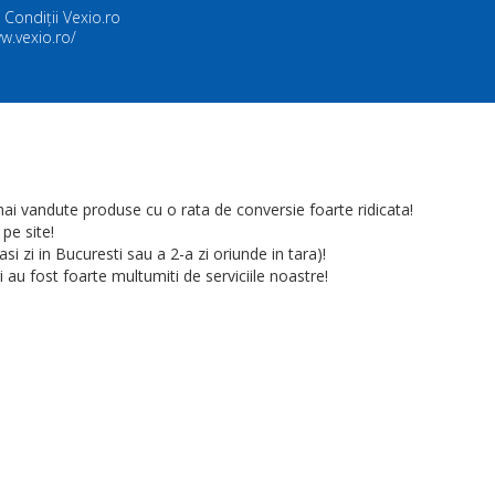
 Condiții Vexio.ro
w.vexio.ro/
 vandute produse cu o rata de conversie foarte ridicata!
pe site!
si zi in Bucuresti sau a 2-a zi oriunde in tara)!
i au fost foarte multumiti de serviciile noastre!