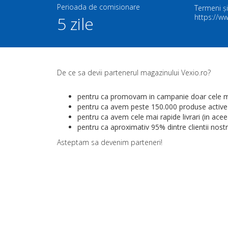
Perioada de comisionare
Termeni și
https://ww
5 zile
De ce sa devii partenerul magazinului Vexio.ro?
pentru ca promovam in campanie doar cele mai
pentru ca avem peste 150.000 produse active 
pentru ca avem cele mai rapide livrari (in aceea
pentru ca aproximativ 95% dintre clientii nostr
Asteptam sa devenim parteneri!