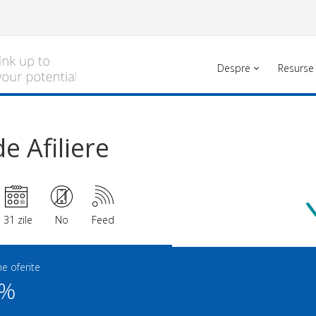
Despre
Resurse
e Afiliere
31 zile
No
Feed
e oferite
0%