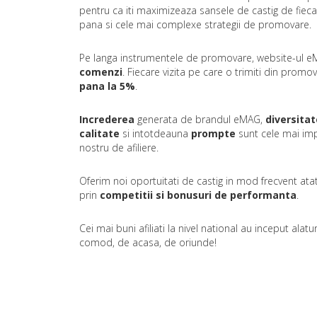
pentru ca iti maximizeaza sansele de castig de fieca
pana si cele mai complexe strategii de promovare.
Pe langa instrumentele de promovare, website-ul 
comenzi
. Fiecare vizita pe care o trimiti din promo
pana la 5%
.
Increderea
generata de brandul eMAG,
diversita
calitate
si intotdeauna
prompte
sunt cele mai impo
nostru de afiliere.
Oferim noi oportuitati de castig in mod frecvent ata
prin
competitii si bonusuri de performanta
.
Cei mai buni afiliati la nivel national au inceput ala
comod, de acasa, de oriunde!