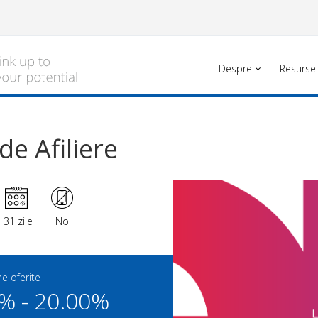
Despre
Resurse
e Afiliere
31 zile
No
e oferite
% - 20.00%