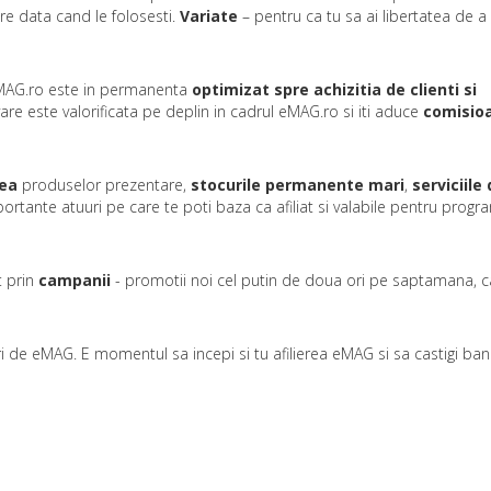
re data cand le folosesti.
Variate
– pentru ca tu sa ai libertatea de a
eMAG.ro este in permanenta
optimizat spre achizitia de clienti si
vare este valorificata pe deplin in cadrul eMAG.ro si iti aduce
comisio
tea
produselor prezentare,
stocurile permanente mari
,
serviciile
rtante atuuri pe care te poti baza ca afiliat si valabile pentru progr
t prin
campanii
- promotii noi cel putin de doua ori pe saptamana, ca
turi de eMAG. E momentul sa incepi si tu afilierea eMAG si sa castigi ban