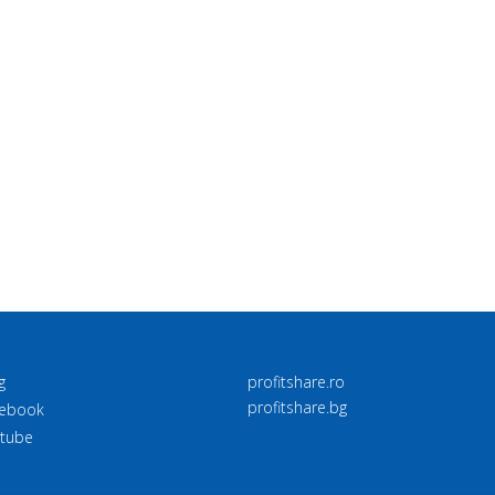
g
profitshare.ro
profitshare.bg
ebook
tube