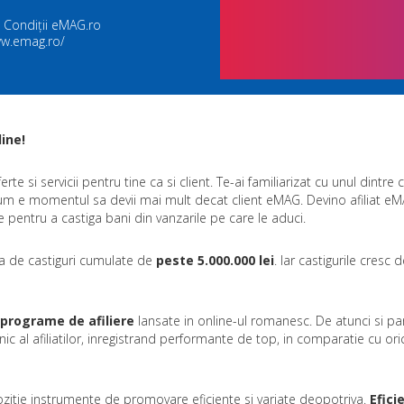
 Condiții eMAG.ro
ww.emag.ro/
ine!
 si servicii pentru tine ca si client. Te-ai familiarizat cu unul dintre 
um e momentul sa devii mai mult decat client eMAG. Devino afiliat eM
pentru a castiga bani din vanzarile pe care le aduci.
cura de castiguri cumulate de
peste 5.000.000 lei
. Iar castigurile cresc d
 programe de afiliere
lansate in online-ul romanesc. De atunci si p
c al afiliatilor, inregistrand performante de top, in comparatie cu oric
pozitie instrumente de promovare eficiente si variate deopotriva.
Efici