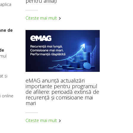
pentru afiliați
 aplica
Citeste mai mult
ane de
 de
amul
t si
eMAG anunță actualizări
importante pentru programul
de afiliere: perioadă extinsă de
i online
recurență și comisioane mai
mari
Citeste mai mult