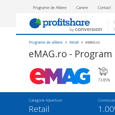
Programe de Afiliere
Cariere
Contact
Programe de afiliere
Retail
eMAG.ro
eMAG.ro - Program d
73.85%
Categorie Advertiser:
Comisioan
Retail
1.00