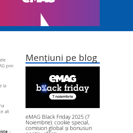
Mențiuni pe blog
cele
AG prin
e la
ana
e alt
eMAG Black Friday 2025 (7
Noiembrie): cookie special,
comision global și bonusuri
ente
–