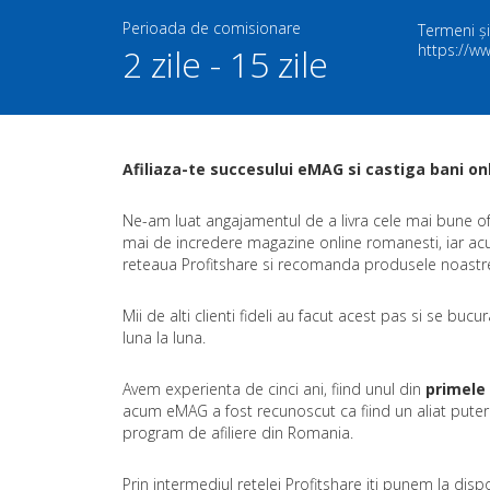
Perioada de comisionare
Termeni și
https://w
2 zile - 15 zile
Afiliaza-te succesului eMAG si castiga bani onl
Ne-am luat angajamentul de a livra cele mai bune oferte
mai de incredere magazine online romanesti, iar ac
reteaua Profitshare si recomanda produsele noastre 
Mii de alti clienti fideli au facut acest pas si se bu
luna la luna.
Avem experienta de cinci ani, fiind unul din
primele
acum eMAG a fost recunoscut ca fiind un aliat puterni
program de afiliere din Romania.
Prin intermediul retelei Profitshare iti punem la dis