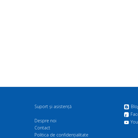
Suport și asistență
Blo
Fac
Despre noi
You
Contact
Politica de confidenţialitate