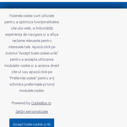
Politica de confidenţialitate
Fișierele cookie sunt utilizate
Termeni și Condiții Profitshare
pentru a optimiza funcţionalitatea
Întrebări frecvente
site-ului web, a îmbunătăţi
Politica de confidenţialitate
experienţa de navigare şi a afişa
Cariere
reclame relevante pentru
interesele tale. Apasă click pe
butonul "Accept toate cookie-urile"
pentru a accepta utilizarea
modulelor cookie şi a accesa direct
profitshare.ro
site-ul sau apasă click pe
profitshare.bg
"Preferințe cookie" pentru a-ţi
schimba preferinţele privind
© 2026
Conversion Marketing SRL
modulele cookie.
CUI: RO18350386
Reg.Com.: J2022005955239
Powered by
CookieBox.ro
.
Setări personalizate
Accept toate cookie-urile