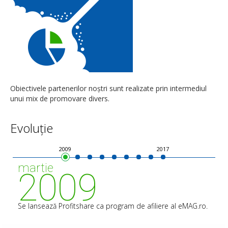
Obiectivele partenerilor noștri sunt realizate prin intermediul
unui mix de promovare divers.
Evoluție
2009
2010
2012
2013
2013
2014
2015
2016
2017
martie
2009
Se lansează Profitshare ca program de afiliere al eMAG.ro.
Pe