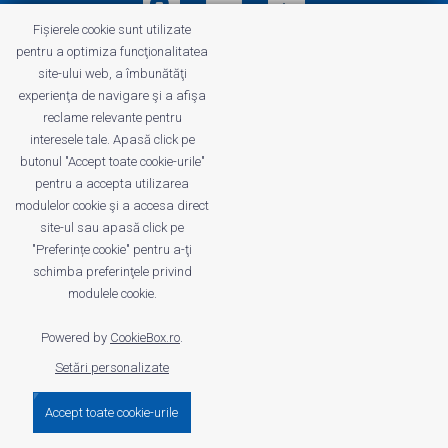
Fișierele cookie sunt utilizate
pentru a optimiza funcţionalitatea
profitshare.ro
site-ului web, a îmbunătăţi
profitshare.bg
experienţa de navigare şi a afişa
reclame relevante pentru
© 2026
Conversion Marketing SRL
interesele tale. Apasă click pe
CUI: RO18350386
butonul "Accept toate cookie-urile"
Reg.Com.: J2022005955239
pentru a accepta utilizarea
Operator of personal data no. 28184
modulelor cookie şi a accesa direct
site-ul sau apasă click pe
"Preferințe cookie" pentru a-ţi
schimba preferinţele privind
modulele cookie.
Powered by
CookieBox.ro
.
Setări personalizate
Accept toate cookie-urile