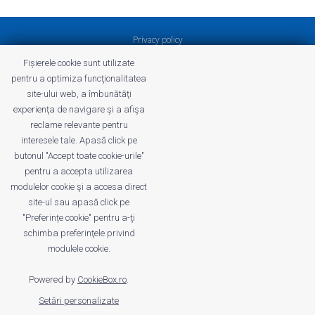
Privacy policy
Terms and Conditions of Profitshare
Fișierele cookie sunt utilizate
Frequently asked questions
pentru a optimiza funcţionalitatea
Privacy policy
site-ului web, a îmbunătăţi
Careers
experienţa de navigare şi a afişa
reclame relevante pentru
interesele tale. Apasă click pe
butonul "Accept toate cookie-urile"
pentru a accepta utilizarea
profitshare.ro
modulelor cookie şi a accesa direct
profitshare.bg
site-ul sau apasă click pe
"Preferințe cookie" pentru a-ţi
schimba preferinţele privind
© 2026
Conversion Marketing SRL
CUI: RO18350386
modulele cookie.
Reg.Com.: J2022005955239
Operator of personal data no. 28184
Powered by
CookieBox.ro
.
Setări personalizate