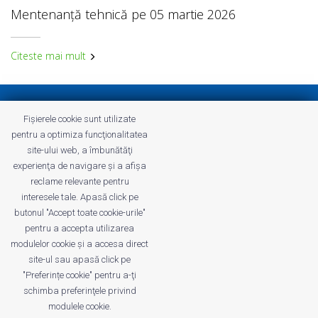
Mentenanță tehnică pe 05 martie 2026
Citeste mai mult
Politica de confidenţialitate
Fișierele cookie sunt utilizate
Termeni și Condiții Profitshare
pentru a optimiza funcţionalitatea
Întrebări frecvente
site-ului web, a îmbunătăţi
Politica de confidenţialitate
experienţa de navigare şi a afişa
Cariere
reclame relevante pentru
interesele tale. Apasă click pe
butonul "Accept toate cookie-urile"
pentru a accepta utilizarea
modulelor cookie şi a accesa direct
profitshare.ro
site-ul sau apasă click pe
profitshare.bg
"Preferințe cookie" pentru a-ţi
schimba preferinţele privind
© 2026
Conversion Marketing SRL
modulele cookie.
CUI: RO18350386