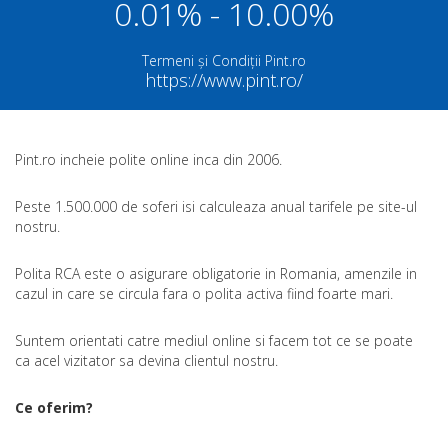
0.01% - 10.00%
Termeni și Condiții Pint.ro
https://www.pint.ro/
Pint.ro incheie polite online inca din 2006.
Peste 1.500.000 de soferi isi calculeaza anual tarifele pe site-ul
nostru.
Polita RCA este o asigurare obligatorie in Romania, amenzile in
cazul in care se circula fara o polita activa fiind foarte mari.
Suntem orientati catre mediul online si facem tot ce se poate
ca acel vizitator sa devina clientul nostru.
Ce oferim?